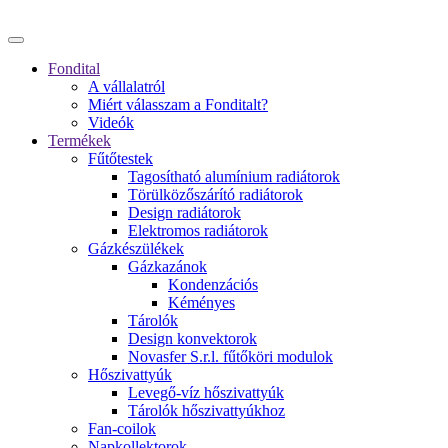
Fondital
A vállalatról
Miért válasszam a Fonditalt?
Videók
Termékek
Fűtőtestek
Tagosítható alumínium radiátorok
Törülközőszárító radiátorok
Design radiátorok
Elektromos radiátorok
Gázkészülékek
Gázkazánok
Kondenzációs
Kéményes
Tárolók
Design konvektorok
Novasfer S.r.l. fűtőköri modulok
Hőszivattyúk
Levegő-víz hőszivattyúk
Tárolók hőszivattyúkhoz
Fan-coilok
Napkollektorok