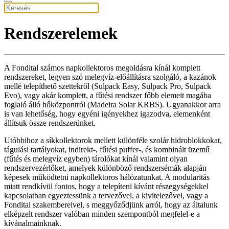
Rendszerelemek
A Fondital számos napkollektoros megoldásra kínál komplett
rendszereket, legyen szó melegvíz-előállításra szolgáló, a kazánok
mellé telepíthető szettekről (Sulpack Easy, Sulpack Pro, Sulpack
Evo), vagy akár komplett, a fűtési rendszer főbb elemeit magába
foglaló álló hőközpontról (Madeira Solar KRBS). Ugyanakkor arra
is van lehetőség, hogy egyéni igényekhez igazodva, elemenként
állítsuk össze rendszerünket.
Utóbbihoz a síkkollektorok mellett különféle szolár hidroblokkokat,
tágulási tartályokat, indirekt-, fűtési puffer-, és kombinált üzemű
(fűtés és melegvíz egyben) tárolókat kínál valamint olyan
rendszervezérlőket, amelyek különböző rendszersémák alapján
képesek működtetni napkollektoros hálózatunkat. A modularitás
miatt rendkívül fontos, hogy a telepíteni kívánt részegységekkel
kapcsolatban egyeztessünk a tervezővel, a kivitelezővel, vagy a
Fondital szakembereivel, s meggyőződjünk arról, hogy az általunk
elképzelt rendszer valóban minden szempontból megfelel-e a
kívánalmainknak.