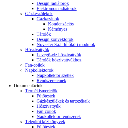
Design radiátorok
Elektromos radiátorok
Gázkészülékek
Gázkazánok
Kondenzációs
Kéményes
Tárolók
Design konvektorok
Novasfer S.r.l. fűtőköri modulok
Hőszivattyúk
Levegő-víz hőszivattyúk
Tárolók hőszivattyúkhoz
Fan-coilok
Napkollektorok
Napkollektor szettek
Rendszerelemek
Dokumentációk
Termékismertetők
Fűtőtestek
Gázkészülékek és tartozékaik
Hőszivattyúk
Fan-coilok
Napkollektor rendszerek
Telepítői kézikönyvek
Fűtőtestek