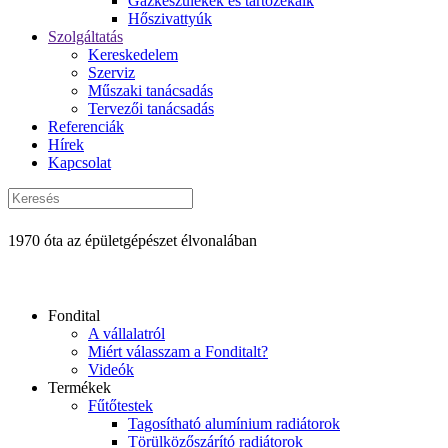
Gázkészülékek és tartozékaik
Hőszivattyúk
Szolgáltatás
Kereskedelem
Szerviz
Műszaki tanácsadás
Tervezői tanácsadás
Referenciák
Hírek
Kapcsolat
1970 óta az épületgépészet élvonalában
Fondital
A vállalatról
Miért válasszam a Fonditalt?
Videók
Termékek
Fűtőtestek
Tagosítható alumínium radiátorok
Törülközőszárító radiátorok