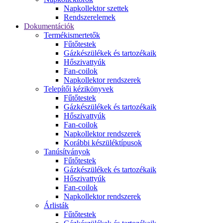
Napkollektor szettek
Rendszerelemek
Dokumentációk
Termékismertetők
Fűtőtestek
Gázkészülékek és tartozékaik
Hőszivattyúk
Fan-coilok
Napkollektor rendszerek
Telepítői kézikönyvek
Fűtőtestek
Gázkészülékek és tartozékaik
Hőszivattyúk
Fan-coilok
Napkollektor rendszerek
Korábbi készüléktípusok
Tanúsítványok
Fűtőtestek
Gázkészülékek és tartozékaik
Hőszivattyúk
Fan-coilok
Napkollektor rendszerek
Árlisták
Fűtőtestek