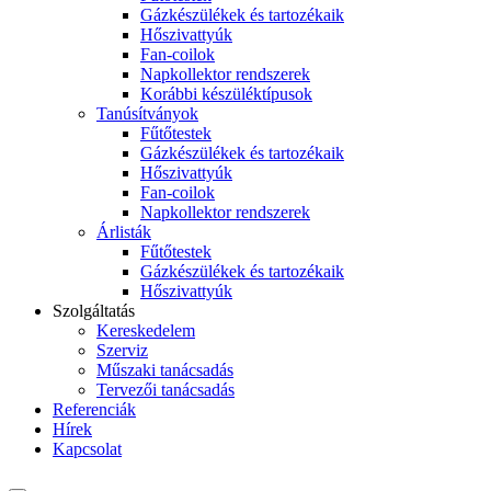
Gázkészülékek és tartozékaik
Hőszivattyúk
Fan-coilok
Napkollektor rendszerek
Korábbi készüléktípusok
Tanúsítványok
Fűtőtestek
Gázkészülékek és tartozékaik
Hőszivattyúk
Fan-coilok
Napkollektor rendszerek
Árlisták
Fűtőtestek
Gázkészülékek és tartozékaik
Hőszivattyúk
Szolgáltatás
Kereskedelem
Szerviz
Műszaki tanácsadás
Tervezői tanácsadás
Referenciák
Hírek
Kapcsolat