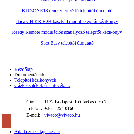
KITZONE18 rendszervezérlő telepítői útmutató
Itaca CH KR B2B kaszkád modul telepítői kézikönyv
Ready Remote modulációs szabályozó telepítői kézikönyv
Spot Easy telepítői útmutató
Kezdőlap
Dokumentációk
Telepítői kézikönyvek
Gázkészülékek és tartozékaik
Cím:
1172 Budapest, Rétifarkas utca 7.
Telefon:
+36 1 254 0160
E-mail:
vivaco@vivaco.hu
Adatkezelési tájékoztató