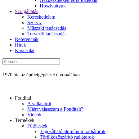
Gázkészülékek és tartozékaik
Hőszivattyúk
Szolgáltatás
Kereskedelem
Szerviz
Műszaki tanácsadás
Tervezői tanácsadás
Referenciák
Hírek
Kapcsolat
1970 óta az épületgépészet élvonalában
Fondital
A vállalatról
Miért válasszam a Fonditalt?
Videók
Termékek
Fűtőtestek
Tagosítható alumínium radiátorok
Törülközőszárító radiátorok