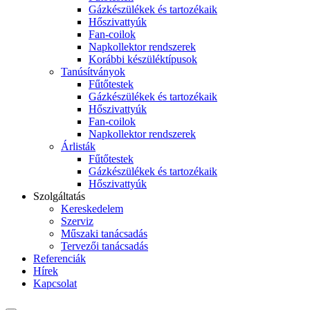
Gázkészülékek és tartozékaik
Hőszivattyúk
Fan-coilok
Napkollektor rendszerek
Korábbi készüléktípusok
Tanúsítványok
Fűtőtestek
Gázkészülékek és tartozékaik
Hőszivattyúk
Fan-coilok
Napkollektor rendszerek
Árlisták
Fűtőtestek
Gázkészülékek és tartozékaik
Hőszivattyúk
Szolgáltatás
Kereskedelem
Szerviz
Műszaki tanácsadás
Tervezői tanácsadás
Referenciák
Hírek
Kapcsolat