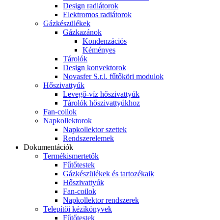
Design radiátorok
Elektromos radiátorok
Gázkészülékek
Gázkazánok
Kondenzációs
Kéményes
Tárolók
Design konvektorok
Novasfer S.r.l. fűtőköri modulok
Hőszivattyúk
Levegő-víz hőszivattyúk
Tárolók hőszivattyúkhoz
Fan-coilok
Napkollektorok
Napkollektor szettek
Rendszerelemek
Dokumentációk
Termékismertetők
Fűtőtestek
Gázkészülékek és tartozékaik
Hőszivattyúk
Fan-coilok
Napkollektor rendszerek
Telepítői kézikönyvek
Fűtőtestek