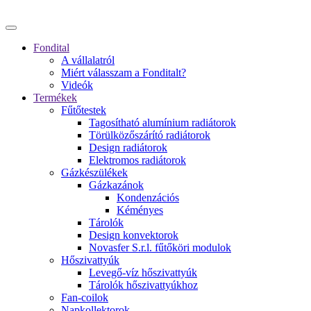
Fondital
A vállalatról
Miért válasszam a Fonditalt?
Videók
Termékek
Fűtőtestek
Tagosítható alumínium radiátorok
Törülközőszárító radiátorok
Design radiátorok
Elektromos radiátorok
Gázkészülékek
Gázkazánok
Kondenzációs
Kéményes
Tárolók
Design konvektorok
Novasfer S.r.l. fűtőköri modulok
Hőszivattyúk
Levegő-víz hőszivattyúk
Tárolók hőszivattyúkhoz
Fan-coilok
Napkollektorok