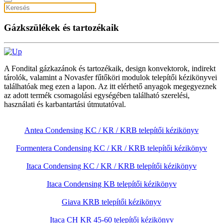
Gázkszülékek és tartozékaik
A Fondital gázkazánok és tartozékaik, design konvektorok, indirekt
tárolók, valamint a Novasfer fűtőköri modulok telepítői kézikönyvei
találhatóak meg ezen a lapon. Az itt elérhető anyagok megegyeznek
az adott termék csomagolási egységében található szerelési,
használati és karbantartási útmutatóval.
Antea Condensing KC / KR / KRB telepítői kézikönyv
Formentera Condensing KC / KR / KRB telepítői kézikönyv
Itaca Condensing KC / KR / KRB telepítői kézikönyv
Itaca Condensing KB telepítői kézikönyv
Giava KRB telepítői kézikönyv
Itaca CH KR 45-60 telepítői kézikönyv