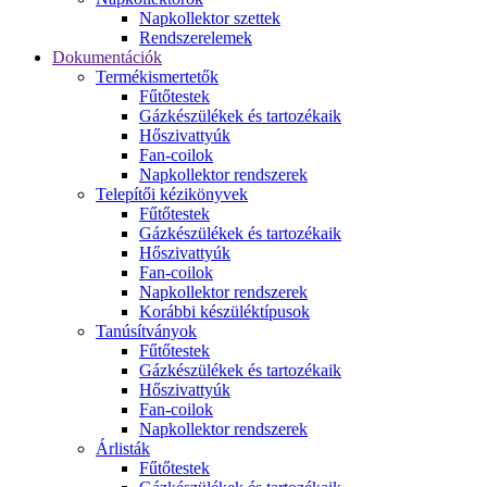
Napkollektor szettek
Rendszerelemek
Dokumentációk
Termékismertetők
Fűtőtestek
Gázkészülékek és tartozékaik
Hőszivattyúk
Fan-coilok
Napkollektor rendszerek
Telepítői kézikönyvek
Fűtőtestek
Gázkészülékek és tartozékaik
Hőszivattyúk
Fan-coilok
Napkollektor rendszerek
Korábbi készüléktípusok
Tanúsítványok
Fűtőtestek
Gázkészülékek és tartozékaik
Hőszivattyúk
Fan-coilok
Napkollektor rendszerek
Árlisták
Fűtőtestek