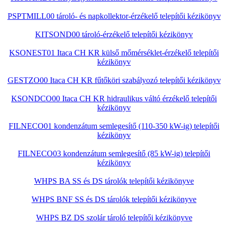
PSPTMILL00 tároló- és napkollektor-érzékelő telepítői kézikönyv
KITSOND00 tároló-érzékelő telepítői kézikönyv
KSONEST01 Itaca CH KR külső mőmérséklet-érzékelő telepítői
kézikönyv
GESTZO00 Itaca CH KR fűtőköri szabályozó telepítői kézikönyv
KSONDCO00 Itaca CH KR hidraulikus váltó érzékelő telepítői
kézikönyv
FILNECO01 kondenzátum semlegesítő (110-350 kW-ig) telepítői
kézikönyv
FILNECO03 kondenzátum semlegesítő (85 kW-ig) telepítői
kézikönyv
WHPS BA SS és DS tárolók telepítői kézikönyve
WHPS BNF SS és DS tárolók telepítői kézikönyve
WHPS BZ DS szolár tároló telepítői kézikönyve