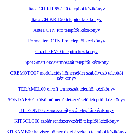
Itaca CH KR 85-120 telepítői kézikönyv
Itaca CH KR 150 telepítői kézikönyv
Antea CTN Pro telepítői kézikönyv
Formentera CTN Pro telepítői kézikönyv
Gazelle EVO telepítői kézikönyv
Spot Smart okostermosztát telepítői kéziköny
CREMOTO07 modulációs hőmérséklet szabályozó telepítői
kézikönyv
TERAMEL00 on/off termosztát telepítői kézikönyv
SONDAES01 külső mőmérséklet-érzékelő telepítői kézikönyv
KITZONE05 zóna szabályozó telepítői kézikönyv
KITSOLC08 szolár rendszervezérlő telepítői kézikönyv
KITSAMB00 helyiség hőmérséklet érzékelő telepítői kézikönyv