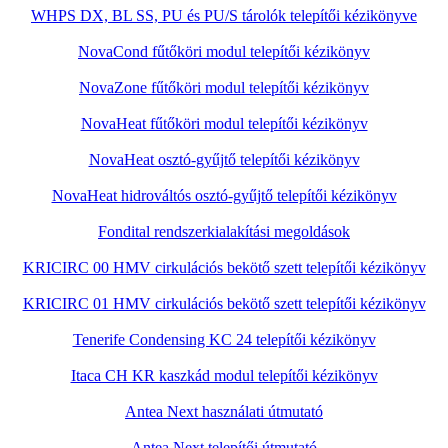
WHPS DX, BL SS, PU és PU/S tárolók telepítői kézikönyve
NovaCond fűtőköri modul telepítői kézikönyv
NovaZone fűtőköri modul telepítői kézikönyv
NovaHeat fűtőköri modul telepítői kézikönyv
NovaHeat osztó-gyűjtő telepítői kézikönyv
NovaHeat hidrováltós osztó-gyűjtő telepítői kézikönyv
Fondital rendszerkialakítási megoldások
KRICIRC 00 HMV cirkulációs bekötő szett telepítői kézikönyv
KRICIRC 01 HMV cirkulációs bekötő szett telepítői kézikönyv
Tenerife Condensing KC 24 telepítői kézikönyv
Itaca CH KR kaszkád modul telepítői kézikönyv
Antea Next használati útmutató
Antea Next telepítői útmutató