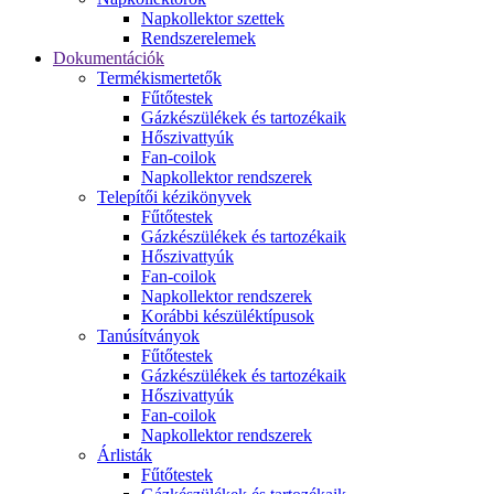
Napkollektor szettek
Rendszerelemek
Dokumentációk
Termékismertetők
Fűtőtestek
Gázkészülékek és tartozékaik
Hőszivattyúk
Fan-coilok
Napkollektor rendszerek
Telepítői kézikönyvek
Fűtőtestek
Gázkészülékek és tartozékaik
Hőszivattyúk
Fan-coilok
Napkollektor rendszerek
Korábbi készüléktípusok
Tanúsítványok
Fűtőtestek
Gázkészülékek és tartozékaik
Hőszivattyúk
Fan-coilok
Napkollektor rendszerek
Árlisták
Fűtőtestek