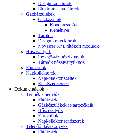
Design radiátorok
Elektromos radiátorok
Gázkészülékek
Gázkazánok
Kondenzációs
Kéményes
Tárolók
Design konvektorok
Novasfer S.r.l. fűtőköri modulok
Hőszivattyúk
Levegő-víz hőszivattyúk
Tárolók hőszivattyúkhoz
Fan-coilok
Napkollektorok
Napkollektor szettek
Rendszerelemek
Dokumentációk
Termékismertetők
Fűtőtestek
Gázkészülékek és tartozékaik
Hőszivattyúk
Fan-coilok
Napkollektor rendszerek
Telepítői kézikönyvek
Fűtőtestek