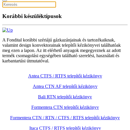
Korábbi készüléktípusok
A Fondital korábbi szériájú gázkazánjainak és tartozékaiknak,
valamint design konvektorainak telepítői kézikönyvei találhatóak
meg ezen a lapon. Az itt elérhető anyagok megegyeznek az adott
termék csomagolási egységében található szerelési, használati és
karbantartási útmutatóval.
Antea CTFS / RTFS telepítői kézikönyv
Antea CTN AF telepítői kézikönyv
Bali RTN telepítői kézikönyv
Formentera CTN telepítői kézikönyv
Formentera CTN / RTN / CTFS / RTFS telepítői kézikönyv
Itaca CTFS / RTFS telepítői kézikönyv