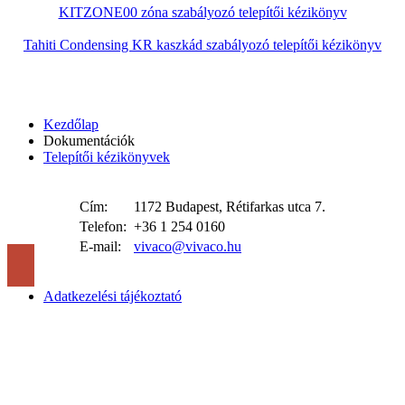
KITZONE00 zóna szabályozó telepítői kézikönyv
Tahiti Condensing KR kaszkád szabályozó telepítői kézikönyv
Kezdőlap
Dokumentációk
Telepítői kézikönyvek
Cím:
1172 Budapest, Rétifarkas utca 7.
Telefon:
+36 1 254 0160
E-mail:
vivaco@vivaco.hu
Adatkezelési tájékoztató