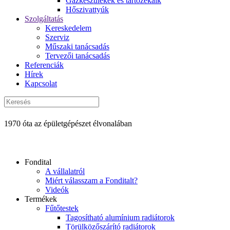
Gázkészülékek és tartozékaik
Hőszivattyúk
Szolgáltatás
Kereskedelem
Szerviz
Műszaki tanácsadás
Tervezői tanácsadás
Referenciák
Hírek
Kapcsolat
1970 óta az épületgépészet élvonalában
Fondital
A vállalatról
Miért válasszam a Fonditalt?
Videók
Termékek
Fűtőtestek
Tagosítható alumínium radiátorok
Törülközőszárító radiátorok