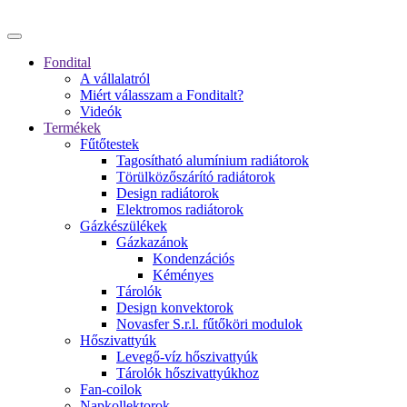
Fondital
A vállalatról
Miért válasszam a Fonditalt?
Videók
Termékek
Fűtőtestek
Tagosítható alumínium radiátorok
Törülközőszárító radiátorok
Design radiátorok
Elektromos radiátorok
Gázkészülékek
Gázkazánok
Kondenzációs
Kéményes
Tárolók
Design konvektorok
Novasfer S.r.l. fűtőköri modulok
Hőszivattyúk
Levegő-víz hőszivattyúk
Tárolók hőszivattyúkhoz
Fan-coilok
Napkollektorok