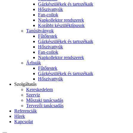
Gázkészülékek és tartozékaik
Hőszivattyúk
Fan-coilok
Napkollektor rendszerek
Korábbi készüléktípusok
Tanúsítványok
Fűtőtestek
Gázkészülékek és tartozékaik
Hőszivattyúk
Fan-coilok
Napkollektor rendszerek
Árlisták
Fűtőtestek
Gázkészülékek és tartozékaik
Hőszivattyúk
Szolgáltatás
Kereskedelem
Szerviz
Műszaki tanácsadás
Tervezői tanácsadás
Referenciák
Hírek
Kapcsolat