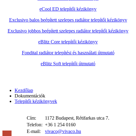
eCool ED telepítői kézikönyv
Exclusivo balos beépített szelepes radiátor telepítői kézikönyv
Exclusivo jobbos beépített szelepes radiátor telepítői kézikönyv
eBlitz Core telepítői kézikönyv
Fondital radiátor telepítési és használati útmutató
eBlitz Soft telepítői útmutató
Kezdőlap
Dokumentációk
Telepítői kézikönyvek
Cím:
1172 Budapest, Rétifarkas utca 7.
Telefon:
+36 1 254 0160
E-mail:
vivaco@vivaco.hu