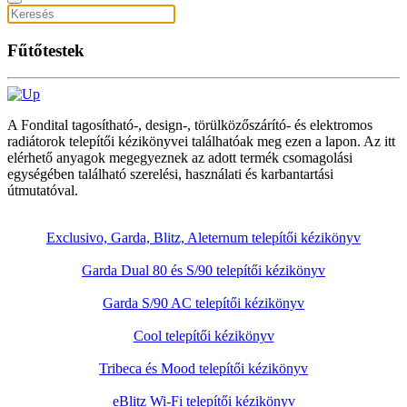
Fűtőtestek
A Fondital tagosítható-, design-, törülközőszárító- és elektromos
radiátorok telepítői kézikönyvei találhatóak meg ezen a lapon. Az itt
elérhető anyagok megegyeznek az adott termék csomagolási
egységében található szerelési, használati és karbantartási
útmutatóval.
Exclusivo, Garda, Blitz, Aleternum telepítői kézikönyv
Garda Dual 80 és S/90 telepítői kézikönyv
Garda S/90 AC telepítői kézikönyv
Cool telepítői kézikönyv
Tribeca és Mood telepítői kézikönyv
eBlitz Wi-Fi telepítői kézikönyv