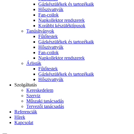
Gázkészülékek és tartozékaik
Hőszivattyúk
Fan-coilok
Napkollektor rendszerek
Korábbi készüléktípusok
Tanúsítványok
Fűtőtestek
Gázkészülékek és tartozékaik
Hőszivattyúk
Fan-coilok
Napkollektor rendszerek
Árlisták
Fűtőtestek
Gázkészülékek és tartozékaik
Hőszivattyúk
Szolgáltatás
Kereskedelem
Szerviz
Műszaki tanácsadás
Tervezői tanácsadás
Referenciák
Hírek
Kapcsolat