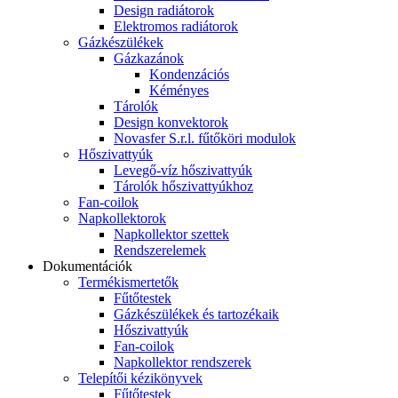
Design radiátorok
Elektromos radiátorok
Gázkészülékek
Gázkazánok
Kondenzációs
Kéményes
Tárolók
Design konvektorok
Novasfer S.r.l. fűtőköri modulok
Hőszivattyúk
Levegő-víz hőszivattyúk
Tárolók hőszivattyúkhoz
Fan-coilok
Napkollektorok
Napkollektor szettek
Rendszerelemek
Dokumentációk
Termékismertetők
Fűtőtestek
Gázkészülékek és tartozékaik
Hőszivattyúk
Fan-coilok
Napkollektor rendszerek
Telepítői kézikönyvek
Fűtőtestek