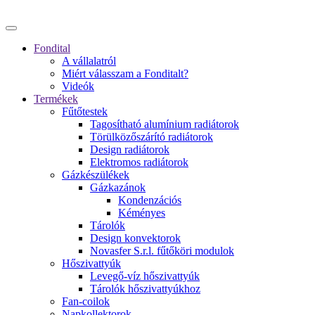
Fondital
A vállalatról
Miért válasszam a Fonditalt?
Videók
Termékek
Fűtőtestek
Tagosítható alumínium radiátorok
Törülközőszárító radiátorok
Design radiátorok
Elektromos radiátorok
Gázkészülékek
Gázkazánok
Kondenzációs
Kéményes
Tárolók
Design konvektorok
Novasfer S.r.l. fűtőköri modulok
Hőszivattyúk
Levegő-víz hőszivattyúk
Tárolók hőszivattyúkhoz
Fan-coilok
Napkollektorok