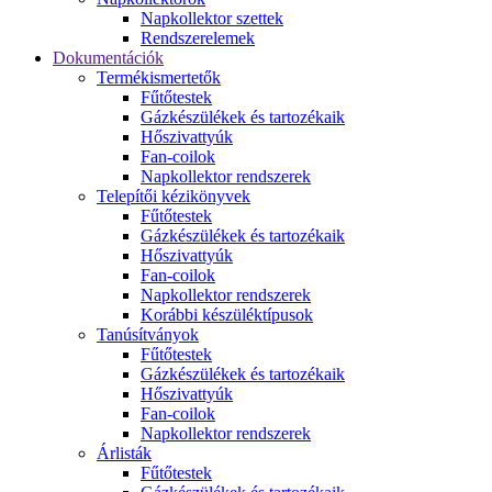
Napkollektor szettek
Rendszerelemek
Dokumentációk
Termékismertetők
Fűtőtestek
Gázkészülékek és tartozékaik
Hőszivattyúk
Fan-coilok
Napkollektor rendszerek
Telepítői kézikönyvek
Fűtőtestek
Gázkészülékek és tartozékaik
Hőszivattyúk
Fan-coilok
Napkollektor rendszerek
Korábbi készüléktípusok
Tanúsítványok
Fűtőtestek
Gázkészülékek és tartozékaik
Hőszivattyúk
Fan-coilok
Napkollektor rendszerek
Árlisták
Fűtőtestek