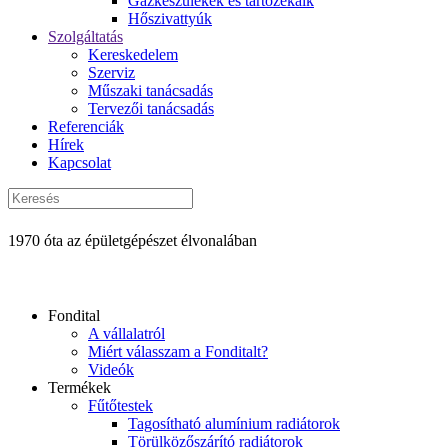
Gázkészülékek és tartozékaik
Hőszivattyúk
Szolgáltatás
Kereskedelem
Szerviz
Műszaki tanácsadás
Tervezői tanácsadás
Referenciák
Hírek
Kapcsolat
1970 óta az épületgépészet élvonalában
Fondital
A vállalatról
Miért válasszam a Fonditalt?
Videók
Termékek
Fűtőtestek
Tagosítható alumínium radiátorok
Törülközőszárító radiátorok