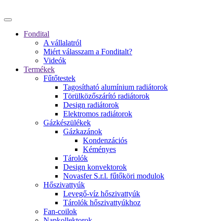
Fondital
A vállalatról
Miért válasszam a Fonditalt?
Videók
Termékek
Fűtőtestek
Tagosítható alumínium radiátorok
Törülközőszárító radiátorok
Design radiátorok
Elektromos radiátorok
Gázkészülékek
Gázkazánok
Kondenzációs
Kéményes
Tárolók
Design konvektorok
Novasfer S.r.l. fűtőköri modulok
Hőszivattyúk
Levegő-víz hőszivattyúk
Tárolók hőszivattyúkhoz
Fan-coilok
Napkollektorok