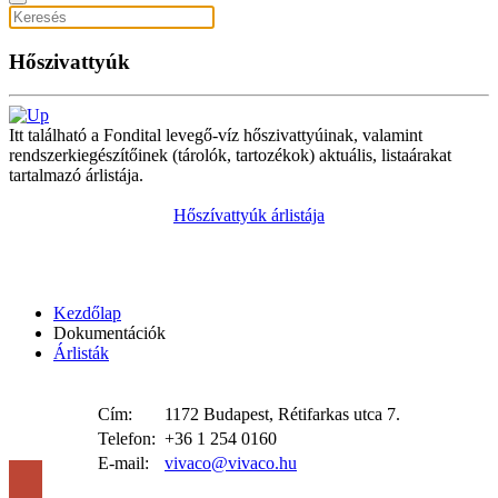
Hőszivattyúk
Itt található a Fondital levegő-víz hőszivattyúinak, valamint
rendszerkiegészítőinek (tárolók, tartozékok) aktuális, listaárakat
tartalmazó árlistája.
Hőszívattyúk árlistája
Kezdőlap
Dokumentációk
Árlisták
Cím:
1172 Budapest, Rétifarkas utca 7.
Telefon:
+36 1 254 0160
E-mail:
vivaco@vivaco.hu