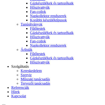
Gázkészülékek és tartozékaik
Hőszivattyúk
Fan-coilok
Napkollektor rendszerek
Korábbi készüléktípusok
Tanúsítványok
Fűtőtestek
Gázkészülékek és tartozékaik
Hőszivattyúk
Fan-coilok
Napkollektor rendszerek
Árlisták
Fűtőtestek
Gázkészülékek és tartozékaik
Hőszivattyúk
Szolgáltatás
Kereskedelem
Szerviz
Műszaki tanácsadás
Tervezői tanácsadás
Referenciák
Hírek
Kapcsolat