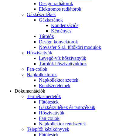
Design radiátorok
Elektromos radiátorok
Gázkészülékek
Gázkazánok
Kondenzációs
Kéményes
Tárolók
Design konvektorok
Novasfer S.r.l. fűtőköri modulok
Hőszivattyúk
Levegő-víz hőszivattyúk
Tárolók hőszivattyúkhoz
Fan-coilok
Napkollektorok
Napkollektor szettek
Rendszerelemek
Dokumentációk
Termékismertetők
Fűtőtestek
Gázkészülékek és tartozékaik
Hőszivattyúk
Fan-coilok
Napkollektor rendszerek
Telepítői kézikönyvek
Fűtőtestek