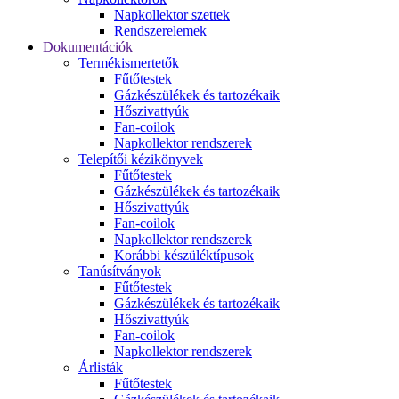
Napkollektor szettek
Rendszerelemek
Dokumentációk
Termékismertetők
Fűtőtestek
Gázkészülékek és tartozékaik
Hőszivattyúk
Fan-coilok
Napkollektor rendszerek
Telepítői kézikönyvek
Fűtőtestek
Gázkészülékek és tartozékaik
Hőszivattyúk
Fan-coilok
Napkollektor rendszerek
Korábbi készüléktípusok
Tanúsítványok
Fűtőtestek
Gázkészülékek és tartozékaik
Hőszivattyúk
Fan-coilok
Napkollektor rendszerek
Árlisták
Fűtőtestek