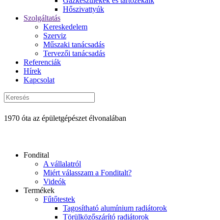
Gázkészülékek és tartozékaik
Hőszivattyúk
Szolgáltatás
Kereskedelem
Szerviz
Műszaki tanácsadás
Tervezői tanácsadás
Referenciák
Hírek
Kapcsolat
1970 óta az épületgépészet élvonalában
Fondital
A vállalatról
Miért válasszam a Fonditalt?
Videók
Termékek
Fűtőtestek
Tagosítható alumínium radiátorok
Törülközőszárító radiátorok