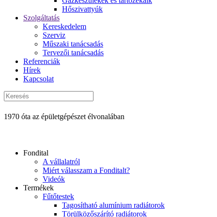
Gázkészülékek és tartozékaik
Hőszivattyúk
Szolgáltatás
Kereskedelem
Szerviz
Műszaki tanácsadás
Tervezői tanácsadás
Referenciák
Hírek
Kapcsolat
1970 óta az épületgépészet élvonalában
Fondital
A vállalatról
Miért válasszam a Fonditalt?
Videók
Termékek
Fűtőtestek
Tagosítható alumínium radiátorok
Törülközőszárító radiátorok