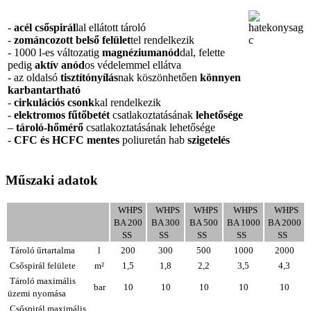
-
acél csőspirál
lal ellátott tároló
-
zománcozott belső felület
tel rendelkezik
- 1000 l-es változatig
magnéziumanód
dal, felette
pedig
aktív anód
os védelemmel ellátva
- az oldalsó
tisztítónyílás
nak köszönhetően
könnyen
karbantartható
-
cirkulációs csonk
kal rendelkezik
-
elektromos fűtőbetét
csatlakoztatásának
lehetősége
–
tároló-hőmérő
csatlakoztatásának lehetősége
-
CFC és HCFC mentes
poliuretán hab
szigetelés
Műszaki adatok
WHPS
WHPS
WHPS
WHPS
WHPS
BA 200
BA 300
BA 500
BA 1000
BA 2000
SS
SS
SS
SS
SS
Tároló űrtartalma
l
200
300
500
1000
2000
Csőspirál felülete
m²
1,5
1,8
2,2
3,5
4,3
Tároló maximális
bar
10
10
10
10
10
üzemi nyomása
Csőspirál
maximális