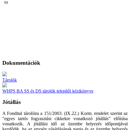
SS
Dokumentációk
Tárolók
WHPS BA SS és DS tárolók telepítői kézikönyve
Jótállás
A Fondital tárolóira a 151/2003. (IX.22.) Korm. rendelet szerint az
"egyes tartós fogyasztási cikkekre vonatkozó jótállás” előírása
vonatkozik. A jótállási idő az üzembe helyezés időpontjával
kezdődik, ha az egység vásárlásának napja és az üzembe helyezés