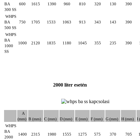
BA
600
1615
1390
960
810
320
130
390
300 SS
WHPS
BA
750
1705
1533
1063
913
343
143
390
500 SS
WHPS
BA
1000
2120
1835
1180
1045
355
235
390
1000
SS
2
000 liter esetén
A
(mm)
B
(mm)
C
(mm)
D
(mm)
E
(mm)
F
(mm)
G
(mm)
H
(mm)
I
WHPS
BA
1400
2315
1980
1555
1275
575
370
705
2000