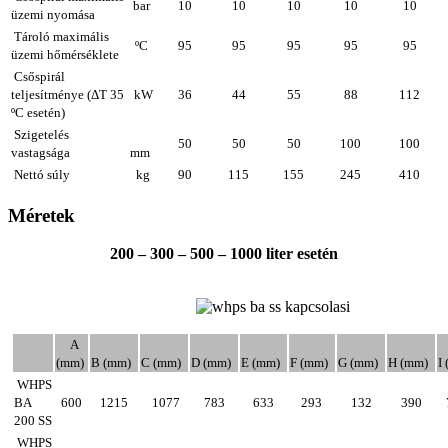
bar
10
10
10
10
10
üzemi nyomása
Tároló maximális
ºC
95
95
95
95
95
üzemi hőmérséklete
Csőspirál
teljesítménye (ΔT 35
kW
36
44
55
88
112
ºC esetén)
Szigetelés
50
50
50
100
100
vastagsága
mm
Nettó súly
kg
90
115
155
245
410
Méretek
200
– 300
– 500
– 1000 liter esetén
A
(mm)
B
(mm)
C
(mm)
D
(mm)
E
(mm)
F
(mm)
G
(mm)
H
(mm)
I
WHPS
BA
600
1215
1077
783
633
293
132
390
200 SS
WHPS