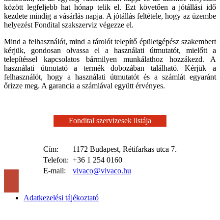
között legfeljebb hat hónap telik el. Ezt követően a jótállási idő
kezdete mindig a vásárlás napja. A jótállás feltétele, hogy az üzembe
helyezést Fondital szakszerviz végezze el.
Mind a felhasználót, mind a tárolót telepítő épületgépész szakembert
kérjük, gondosan olvassa el a használati útmutatót, mielőtt a
telepítéssel kapcsolatos bármilyen munkálathoz hozzákezd. A
használati útmutató a termék dobozában található. Kérjük a
felhasználót, hogy a használati útmutatót és a számlát egyaránt
őrizze meg. A garancia a számlával együtt érvényes.
Fondital szervizesek listája
Cím:
1172 Budapest, Rétifarkas utca 7.
Telefon:
+36 1 254 0160
E-mail:
vivaco@vivaco.hu
Adatkezelési tájékoztató