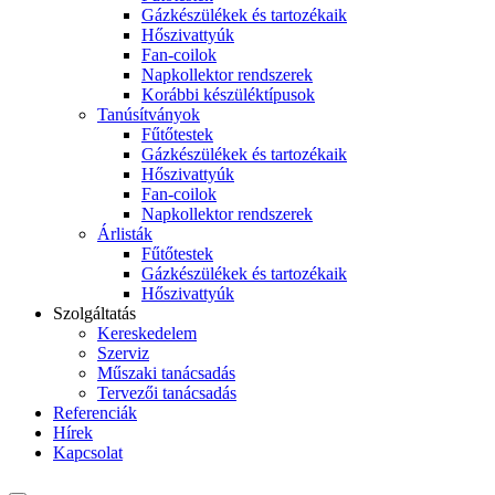
Gázkészülékek és tartozékaik
Hőszivattyúk
Fan-coilok
Napkollektor rendszerek
Korábbi készüléktípusok
Tanúsítványok
Fűtőtestek
Gázkészülékek és tartozékaik
Hőszivattyúk
Fan-coilok
Napkollektor rendszerek
Árlisták
Fűtőtestek
Gázkészülékek és tartozékaik
Hőszivattyúk
Szolgáltatás
Kereskedelem
Szerviz
Műszaki tanácsadás
Tervezői tanácsadás
Referenciák
Hírek
Kapcsolat