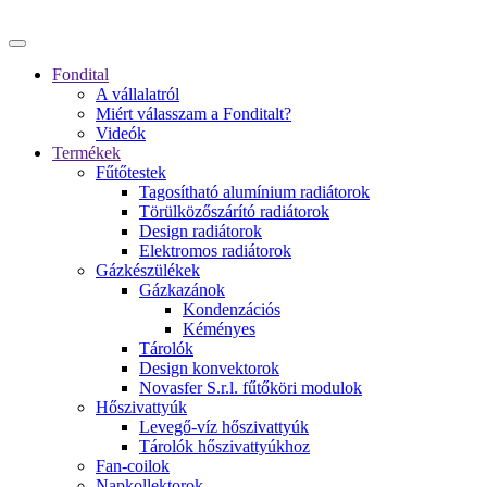
Fondital
A vállalatról
Miért válasszam a Fonditalt?
Videók
Termékek
Fűtőtestek
Tagosítható alumínium radiátorok
Törülközőszárító radiátorok
Design radiátorok
Elektromos radiátorok
Gázkészülékek
Gázkazánok
Kondenzációs
Kéményes
Tárolók
Design konvektorok
Novasfer S.r.l. fűtőköri modulok
Hőszivattyúk
Levegő-víz hőszivattyúk
Tárolók hőszivattyúkhoz
Fan-coilok
Napkollektorok