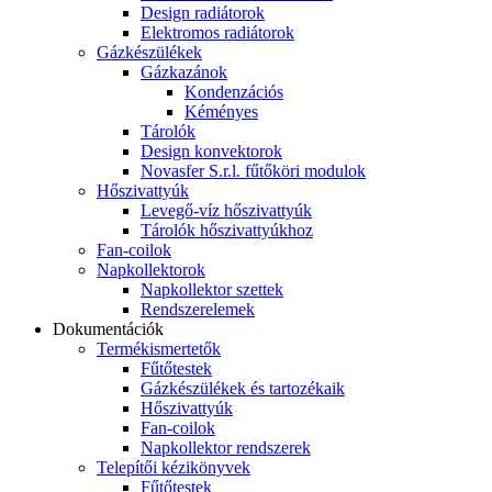
Design radiátorok
Elektromos radiátorok
Gázkészülékek
Gázkazánok
Kondenzációs
Kéményes
Tárolók
Design konvektorok
Novasfer S.r.l. fűtőköri modulok
Hőszivattyúk
Levegő-víz hőszivattyúk
Tárolók hőszivattyúkhoz
Fan-coilok
Napkollektorok
Napkollektor szettek
Rendszerelemek
Dokumentációk
Termékismertetők
Fűtőtestek
Gázkészülékek és tartozékaik
Hőszivattyúk
Fan-coilok
Napkollektor rendszerek
Telepítői kézikönyvek
Fűtőtestek