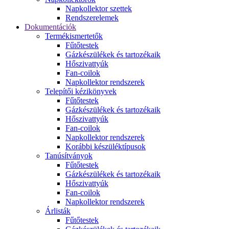
Napkollektor szettek
Rendszerelemek
Dokumentációk
Termékismertetők
Fűtőtestek
Gázkészülékek és tartozékaik
Hőszivattyúk
Fan-coilok
Napkollektor rendszerek
Telepítői kézikönyvek
Fűtőtestek
Gázkészülékek és tartozékaik
Hőszivattyúk
Fan-coilok
Napkollektor rendszerek
Korábbi készüléktípusok
Tanúsítványok
Fűtőtestek
Gázkészülékek és tartozékaik
Hőszivattyúk
Fan-coilok
Napkollektor rendszerek
Árlisták
Fűtőtestek