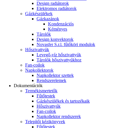
Design radiátorok
Elektromos radiátorok
Gázkészülékek
Gázkazánok
Kondenzációs
Kéményes
Tárolók
Design konvektorok
Novasfer S.r.l. fűtőköri modulok
Hőszivattyúk
Levegő-víz hőszivattyúk
Tárolók hőszivattyúkhoz
Fan-coilok
Napkollektorok
Napkollektor szettek
Rendszerelemek
Dokumentációk
Termékismertetők
Fűtőtestek
Gázkészülékek és tartozékaik
Hőszivattyúk
Fan-coilok
Napkollektor rendszerek
Telepítői kézikönyvek
Fűtőtestek