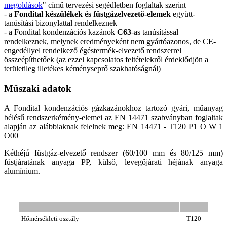
megoldások
" című tervezési segédletben foglaltak szerint
- a
Fondital készülékek és füstgázelvezető-elemek
együtt-
tanúsítási bizonylattal rendelkeznek
- a Fondital kondenzációs kazánok
C63
-as tanúsítással
rendelkeznek, melynek eredményeként nem gyártóazonos, de CE-
engedéllyel rendelkező égéstermék-elvezető rendszerrel
összeépíthetőek (az ezzel kapcsolatos feltételekről érdeklődjön a
területileg illetékes kéményseprő szakhatóságnál)
Műszaki adatok
A Fondital kondenzációs gázkazánokhoz tartozó gyári, műanyag
bélésű rendszerkémény-elemei az EN 14471 szabványban foglaltak
alapján az alábbiaknak felelnek meg: EN 14471 - T120 P1 O W 1
O00
Kéthéjú füstgáz-elvezető rendszer (60/100 mm és 80/125 mm)
füstjáratának anyaga PP, külső, levegőjárati héjának anyaga
alumínium.
Hőmérsékleti osztály
T120