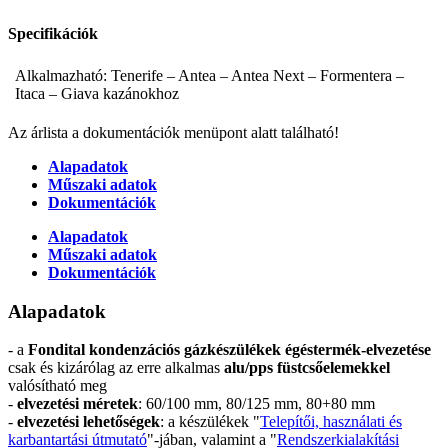
Specifikációk
Alkalmazható: Tenerife – Antea – Antea Next – Formentera –
Itaca – Giava kazánokhoz
Az árlista a dokumentációk menüpont alatt található!
Alapadatok
Műszaki adatok
Dokumentációk
Alapadatok
Műszaki adatok
Dokumentációk
Alapadatok
- a
Fondital kondenzációs gázkészülékek égéstermék-elvezetése
csak és kizárólag az erre alkalmas
alu/pps füstcsőelemekkel
valósítható meg
-
elvezetési méretek
: 60/100 mm, 80/125 mm, 80+80 mm
-
elvezetési lehetőségek
: a készülékek "
Telepítői, használati és
karbantartási útmutató
"-jában, valamint a "
Rendszerkialakítási