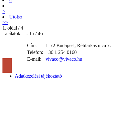
4
>
Utolsó
>>
1. oldal / 4
Találatok: 1 - 15 / 46
Cím:
1172 Budapest, Rétifarkas utca 7.
Telefon:
+36 1 254 0160
E-mail:
vivaco@vivaco.hu
Adatkezelési tájékoztató