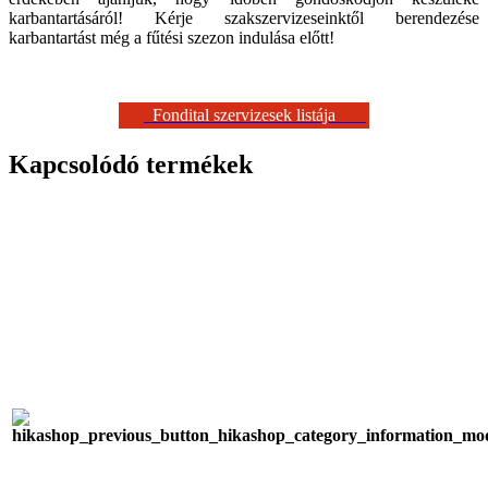
karbantartásáról! Kérje szakszervizeseinktől berendezése
karbantartást még a fűtési szezon indulása előtt!
Fondital szervizesek listája
Kapcsolódó termékek