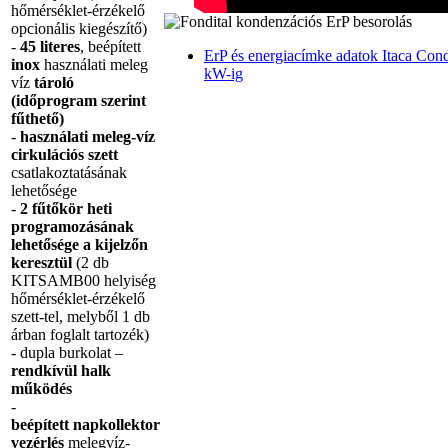
hőmérséklet-érzékelő
opcionális kiegészítő)
-
45 literes
, beépített
ErP és energiacímke adatok Itaca Co
inox
használati meleg
kW-ig
víz
tároló
(időprogram szerint
fűthető)
-
használati meleg-víz
cirkulációs szett
csatlakoztatásának
lehetősége
-
2 fűtőkör heti
programozásának
lehetősége a kijelzőn
keresztül
(2 db
KITSAMB00 helyiség
hőmérséklet-érzékelő
szett-tel, melyből 1 db
árban foglalt tartozék)
- dupla burkolat –
rendkívül halk
működés
-
beépített napkollektor
vezérlés
melegvíz-