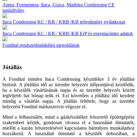
Antea, Formentera, Itaca, Giava, Madeira Condensing CE
tanúsítvány
Itaca Condensing KC / KR / KRB /KB teljesítmény nyilatkozat
Itaca Condensing KC / KR / KRB /KB ErP és energiacímke adatok
Fondital rendszerkialakítási megoldások
Jótállás
A Fondital minden Itaca Condensing készülékre 3 év jótállást
biztosít. A jótállási idő az üzembe helyezés időpontjával kezdődik,
ha a készülék vásárlásának napja és az üzembe helyezés között
legfeljebb hat hónap telik el. Ezt követően a jótállási idő kezdete
mindig a vásárlás napja. A jótállás feltétele, hogy az üzembe
helyezést Fondital márkaszerviz végezze el.
Mind a felhasználót, mind a gázkészüléket felszerelő épületgépész
szakembert kérjük, gondosan olvassa el a használati útmutatót,
mielőtt a kazán felszerelésével kapcsolatos bármilyen munkálathoz
hozzákezd. A használati útmutató a készülék dobozában, a