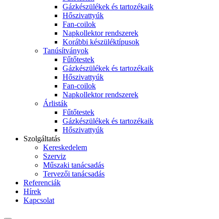
Gázkészülékek és tartozékaik
Hőszivattyúk
Fan-coilok
Napkollektor rendszerek
Korábbi készüléktípusok
Tanúsítványok
Fűtőtestek
Gázkészülékek és tartozékaik
Hőszivattyúk
Fan-coilok
Napkollektor rendszerek
Árlisták
Fűtőtestek
Gázkészülékek és tartozékaik
Hőszivattyúk
Szolgáltatás
Kereskedelem
Szerviz
Műszaki tanácsadás
Tervezői tanácsadás
Referenciák
Hírek
Kapcsolat