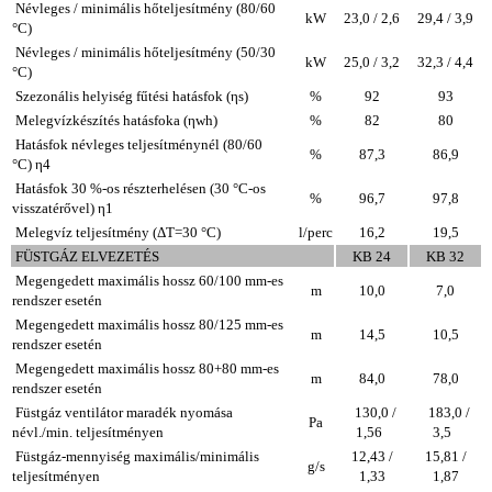
Névleges / minimális hőteljesítmény (80/60
kW
23,0 / 2,6
29,4 / 3,9
°C)
Névleges / minimális hőteljesítmény (50/30
kW
25,0 / 3,2
32,3 / 4,4
°C)
Szezonális helyiség fűtési hatásfok (ηs)
%
92
93
Melegvízkészítés hatásfoka (ηwh)
%
82
80
Hatásfok névleges teljesítménynél (80/60
%
87,3
86,9
°C) η4
Hatásfok 30 %-os részterhelésen (30 °C-os
%
96,7
97,8
visszatérővel) η1
Melegvíz teljesítmény (ΔT=30 °C)
l/perc
16,2
19,5
FÜSTGÁZ ELVEZETÉS
KB 24
KB 32
Megengedett maximális hossz 60/100 mm-es
m
10,0
7,0
rendszer esetén
Megengedett maximális hossz 80/125 mm-es
m
14,5
10,5
rendszer esetén
Megengedett maximális hossz 80+80 mm-es
m
84,0
78,0
rendszer esetén
Füstgáz ventilátor maradék nyomása
130,0 /
183,0 /
Pa
névl./min. teljesítményen
1,56
3,5
Füstgáz-mennyiség maximális/minimális
12,43 /
15,81 /
g/s
teljesítményen
1,33
1,87