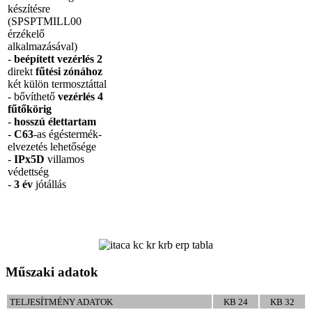
készítésre
(SPSPTMILL00
érzékelő
alkalmazásával)
-
beépített vezérlés 2
direkt
fűtési zónához
két külön termosztáttal
- bővíthető
vezérlés 4
fűtőkörig
-
hosszú élettartam
-
C63
-as égéstermék-
elvezetés lehetősége
-
IPx5D
villamos
védettség
-
3 év
jótállás
Műszaki adatok
TELJESÍTMÉNY ADATOK
KB 24
KB 32