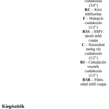
csatlakozás
(3/4")
RC
– Kézi
töltőszelep
F
– Hidegvíz
csatlakozás
(1/2")
RSS
– HMV-
tároló ürítő
csapja
C
– Használati
meleg víz
csatlakozás
(1/2")
RI
– Cirkulációs
vezeték
csatlakozás
(1/2")
RSR
– Fűtés-
oldal ürítő csapja
Kiegészítők