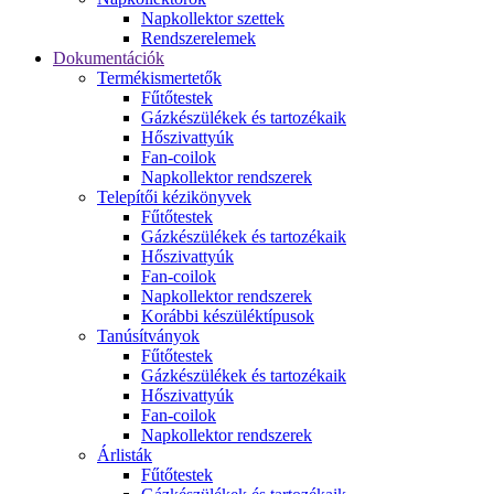
Napkollektor szettek
Rendszerelemek
Dokumentációk
Termékismertetők
Fűtőtestek
Gázkészülékek és tartozékaik
Hőszivattyúk
Fan-coilok
Napkollektor rendszerek
Telepítői kézikönyvek
Fűtőtestek
Gázkészülékek és tartozékaik
Hőszivattyúk
Fan-coilok
Napkollektor rendszerek
Korábbi készüléktípusok
Tanúsítványok
Fűtőtestek
Gázkészülékek és tartozékaik
Hőszivattyúk
Fan-coilok
Napkollektor rendszerek
Árlisták
Fűtőtestek