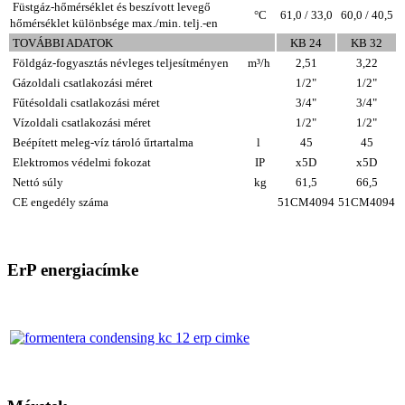
Füstgáz-hőmérséklet és beszívott levegő
°C
61,0 / 33,0
60,0 / 40,5
hőmérséklet különbsége max./min. telj.-en
TOVÁBBI ADATOK
KB 24
KB 32
Földgáz-fogyasztás névleges teljesítményen
m³/h
2,51
3,22
Gázoldali csatlakozási méret
1/2"
1/2"
Fűtésoldali csatlakozási méret
3/4"
3/4"
Vízoldali csatlakozási méret
1/2"
1/2"
Beépített meleg-víz tároló űrtartalma
l
45
45
Elektromos védelmi fokozat
IP
x5D
x5D
Nettó súly
kg
61,5
66,5
CE engedély száma
51CM4094
51CM4094
ErP energiacímke