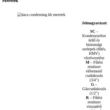
Méretek
Jelmagyarázat:
SC
–
Kondenzszifon
ürítő és
biztonsági
szelepek (fűtés,
HMV)
vízelvezetése
M
– Fűtési
rendszer
előremenő
csatlakozás
(3/4")
G
–
Gázcsatlakozás
(1/2")
R
– Fűtési
rendszer
visszatérő