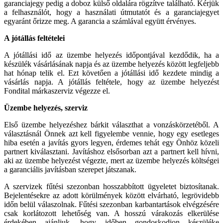
garanciajegy pedig a doboz külső oldalára rögzítve található. Kérjük
a felhasználót, hogy a használati útmutatót és a garanciajegyet
egyaránt őrizze meg. A garancia a számlával együtt érvényes.
A jótállás feltételei
A jótállási idő az üzembe helyezés időpontjával kezdődik, ha a
készülék vásárlásának napja és az üzembe helyezés között legfeljebb
hat hónap telik el. Ezt követően a jótállási idő kezdete mindig a
vásárlás napja. A jótállás feltétele, hogy az üzembe helyezést
Fondital márkaszerviz végezze el.
Üzembe helyezés, szerviz
Első üzembe helyezéshez bárkit választhat a vonzáskörzetéből. A
választásnál Önnek azt kell figyelembe vennie, hogy egy esetleges
hiba esetén a javítás gyors legyen, érdemes tehát egy Önhöz közeli
partnert kiválasztani. Javításhoz elsősorban azt a partnert kell hívni,
aki az üzembe helyezést végezte, mert az üzembe helyezés költségei
a garanciális javításban szerepet játszanak.
A szervizek fűtési szezonban hosszabbított ügyeletet biztosítanak.
Bejelentésekre az adott körülmények között elvárható, legrövidebb
időn belül válaszolnak. Fűtési szezonban karbantartások elvégzésére
csak korlátozott lehetőség van. A hosszú várakozás elkerülése
érdekében ajánljuk, hogy időben gondoskodjon készüléke