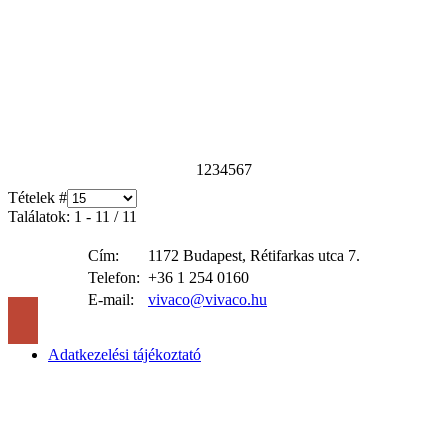
1
2
3
4
5
6
7
Tételek #
Találatok: 1 - 11 / 11
Cím:
1172 Budapest, Rétifarkas utca 7.
Telefon:
+36 1 254 0160
E-mail:
vivaco@vivaco.hu
Adatkezelési tájékoztató