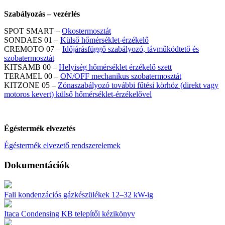
Szabályozás – vezérlés
SPOT SMART –
Okostermosztát
SONDAES 01 –
Külső hőmérséklet-érzékelő
CREMOTO 07 –
Időjárásfüggő szabályozó, távműködtető és
szobatermosztát
KITSAMB 00 –
Helyiség hőmérséklet érzékelő szett
TERAMEL 00 –
ON/OFF mechanikus szobatermosztát
KITZONE 05 –
Zónaszabályozó további fűtési körhöz (direkt vagy
motoros kevert) külső hőmérséklet-érzékelővel
Égéstermék elvezetés
Égéstermék elvezető rendszerelemek
Dokumentációk
Fali kondenzációs gázkészülékek 12–32 kW-ig
Itaca Condensing KB telepítői kézikönyv