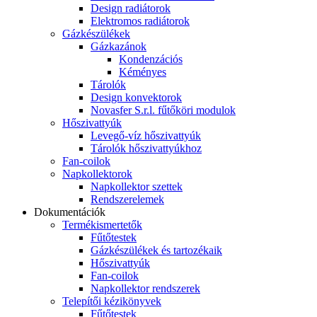
Design radiátorok
Elektromos radiátorok
Gázkészülékek
Gázkazánok
Kondenzációs
Kéményes
Tárolók
Design konvektorok
Novasfer S.r.l. fűtőköri modulok
Hőszivattyúk
Levegő-víz hőszivattyúk
Tárolók hőszivattyúkhoz
Fan-coilok
Napkollektorok
Napkollektor szettek
Rendszerelemek
Dokumentációk
Termékismertetők
Fűtőtestek
Gázkészülékek és tartozékaik
Hőszivattyúk
Fan-coilok
Napkollektor rendszerek
Telepítői kézikönyvek
Fűtőtestek