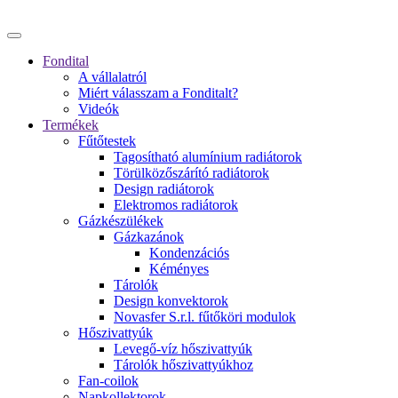
Fondital
A vállalatról
Miért válasszam a Fonditalt?
Videók
Termékek
Fűtőtestek
Tagosítható alumínium radiátorok
Törülközőszárító radiátorok
Design radiátorok
Elektromos radiátorok
Gázkészülékek
Gázkazánok
Kondenzációs
Kéményes
Tárolók
Design konvektorok
Novasfer S.r.l. fűtőköri modulok
Hőszivattyúk
Levegő-víz hőszivattyúk
Tárolók hőszivattyúkhoz
Fan-coilok
Napkollektorok