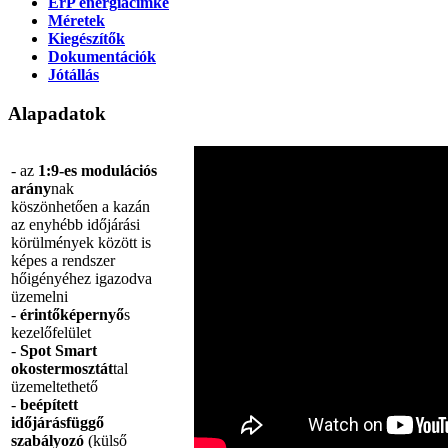
ErP energiacímke
Méretek
Kiegészítők
Dokumentációk
Jótállás
Alapadatok
- az
1:9-es modulációs
arány
nak
köszönhetően a kazán
az enyhébb időjárási
körülmények között is
képes a rendszer
hőigényéhez igazodva
üzemelni
-
érintőképernyő
s
kezelőfelület
-
Spot Smart
okostermosztát
tal
üzemeltethető
-
beépített
időjárásfüggő
szabályozó
(külső