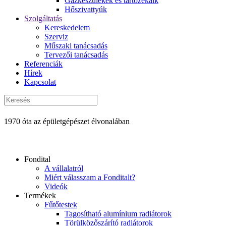
Gázkészülékek és tartozékaik
Hőszivattyúk
Szolgáltatás
Kereskedelem
Szerviz
Műszaki tanácsadás
Tervezői tanácsadás
Referenciák
Hírek
Kapcsolat
1970 óta az épületgépészet élvonalában
Fondital
A vállalatról
Miért válasszam a Fonditalt?
Videók
Termékek
Fűtőtestek
Tagosítható alumínium radiátorok
Törülközőszárító radiátorok