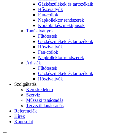
Gázkészülékek és tartozékaik
Hőszivattyúk
Fan-coilok
Napkollektor rendszerek
Korábbi készüléktípusok
Tanúsítványok
Fűtőtestek
Gázkészülékek és tartozékaik
Hőszivattyúk
Fan-coilok
Napkollektor rendszerek
Árlisták
Fűtőtestek
Gázkészülékek és tartozékaik
Hőszivattyúk
Szolgáltatás
Kereskedelem
Szerviz
Műszaki tanácsadás
Tervezői tanácsadás
Referenciák
Hírek
Kapcsolat