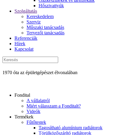
Gázkészülékek és tartozékaik
Hőszivattyúk
Szolgáltatás
Kereskedelem
Szerviz
Műszaki tanácsadás
Tervezői tanácsadás
Referenciák
Hírek
Kapcsolat
1970 óta az épületgépészet élvonalában
Fondital
A vállalatról
Miért válasszam a Fonditalt?
Videók
Termékek
Fűtőtestek
Tagosítható alumínium radiátorok
Törülközőszárító radiátorok