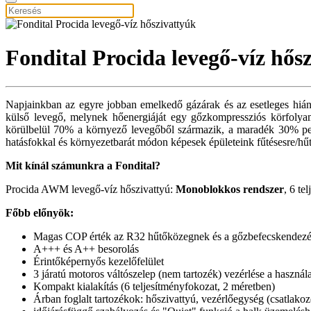
Fondital Procida levegő-víz hős
Napjainkban az egyre jobban emelkedő gázárak és az esetleges hiány 
külső levegő, melynek hőenergiáját egy gőzkompressziós körfolyamat
körülbelül 70% a környező levegőből származik, a maradék 30% pedi
hatásfokkal és környezetbarát módon képesek épületeink fűtésesre/hűt
Mit kínál számunkra a Fondital?
Procida AWM levegő-víz hőszivattyú:
Monoblokkos rendszer
, 6 te
Főbb előnyök:
Magas COP érték az R32 hűtőközegnek és a gőzbefecskendez
A+++ és A++ besorolás
Érintőképernyős kezelőfelület
3 járatú motoros váltószelep (nem tartozék) vezérlése a használ
Kompakt kialakítás (6 teljesítményfokozat, 2 méretben)
Árban foglalt tartozékok: hőszivattyú, vezérlőegység (csatlako