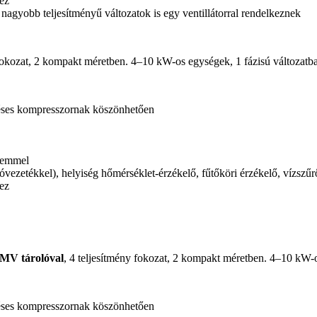
ez
nagyobb teljesítményű változatok is egy ventillátorral rendelkeznek
 fokozat, 2 kompakt méretben. 4–10 kW-os egységek, 1 fázisú változatb
éses kompresszornak köszönhetően
elemmel
zóvezetékkel), helyiség hőmérséklet-érzékelő, fűtőköri érzékelő, vízsz
ez
 HMV tárolóval
, 4 teljesítmény fokozat, 2 kompakt méretben. 4–10 kW-o
éses kompresszornak köszönhetően