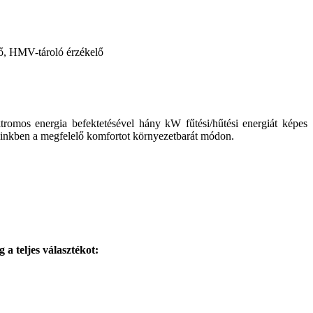
űrő, HMV-tároló érzékelő
mos energia befektetésével hány kW fűtési/hűtési energiát képes
leteinkben a megfelelő komfortot környezetbarát módon.
 a teljes választékot: