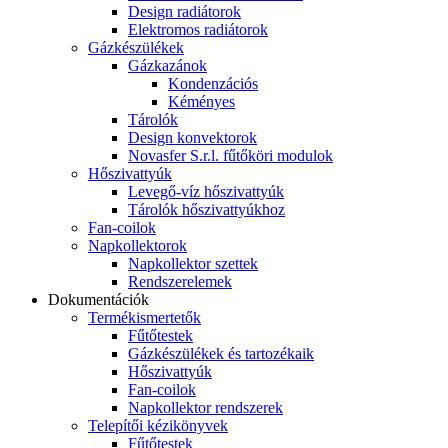
Design radiátorok
Elektromos radiátorok
Gázkészülékek
Gázkazánok
Kondenzációs
Kéményes
Tárolók
Design konvektorok
Novasfer S.r.l. fűtőköri modulok
Hőszivattyúk
Levegő-víz hőszivattyúk
Tárolók hőszivattyúkhoz
Fan-coilok
Napkollektorok
Napkollektor szettek
Rendszerelemek
Dokumentációk
Termékismertetők
Fűtőtestek
Gázkészülékek és tartozékaik
Hőszivattyúk
Fan-coilok
Napkollektor rendszerek
Telepítői kézikönyvek
Fűtőtestek