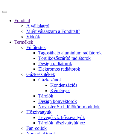
Fondital
A vállalatról
Miért válasszam a Fonditalt?
Videók
Termékek
Fűtőtestek
Tagosítható alumínium radiátorok
Törülközőszárító radiátorok
Design radiátorok
Elektromos radiátorok
Gázkészülékek
Gázkazánok
Kondenzációs
Kéményes
Tárolók
Design konvektorok
Novasfer S.r.l. fűtőköri modulok
Hőszivattyúk
Levegő-víz hőszivattyúk
Tárolók hőszivattyúkhoz
Fan-coilok
Napkollektorok