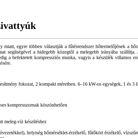
zivattyúk
miatt, egyre többen választják a fűtésrendszer hőtermelőjének a hősz
 segítségével a hidegebb közegtől a melegebb irányába szállítja. A l
g a befektetett kompressziós munka, vagyis a készülék villamos ene
ésére.
ljesítmény fokozat, 2 kompakt méretben. 6–16 kW-os egységek, 1 és 3 f
éses kompresszornak köszönhetően
ati meleg-víz készítéshez
zóvezetékkel), helyiség hőmérséklet-érzékelő, fűtőköri érzékelő, vízsz