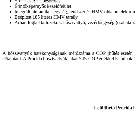
A+++ és A++ besorolás
Érintőképernyős kezelőfelület
Integrált hidraulikus egység, rendszer és HMV oldalon elektr
Beépített 185 literes HMV tartály
Árban foglalt tartozékok: hőszivattyú, vezérlőegység (csatlako
A hőszivattyúk hatékonyságának mérőszáma a COP (hűtés esetén E
előállítani. A Procida hőszivattyúk, akár 5-ös COP értékkel is tudnak
Letölthető Procida 