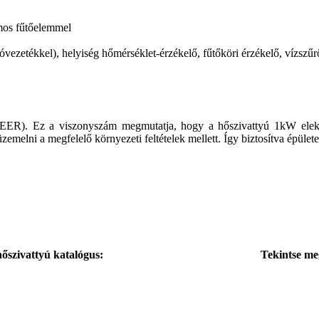
omos fűtőelemmel
zóvezetékkel), helyiség hőmérséklet-érzékelő, fűtőköri érzékelő, vízsz
ER). Ez a viszonyszám megmutatja, hogy a hőszivattyú 1kW elektro
 üzemelni a megfelelő környezeti feltételek mellett. Így biztosítva épü
hőszivattyú katalógus:
Tekintse meg