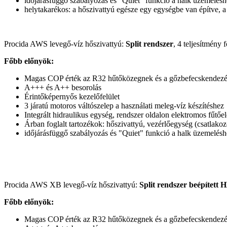
időjárásfüggő szabályozás és "Quiet" funkció a halk üzemelésh
helytakarékos: a hőszivattyú egésze egy egységbe van építve, a 
Procida AWS levegő-víz hőszivattyú:
Split rendszer
, 4 teljesítmény
Főbb előnyök:
Magas COP érték az R32 hűtőközegnek és a gőzbefecskendez
A+++ és A++ besorolás
Érintőképernyős kezelőfelület
3 járatú motoros váltószelep a használati meleg-víz készítéshez
Integrált hidraulikus egység, rendszer oldalon elektromos fűtő
Árban foglalt tartozékok: hőszivattyú, vezérlőegység (csatlako
időjárásfüggő szabályozás és "Quiet" funkció a halk üzemelésh
Procida AWS XB levegő-víz hőszivattyú:
Split rendszer beépített
Főbb előnyök:
Magas COP érték az R32 hűtőközegnek és a gőzbefecskendez