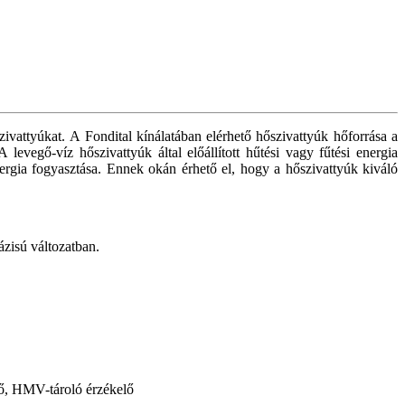
ivattyúkat. A Fondital kínálatában elérhető hőszivattyúk hőforrása a
evegő-víz hőszivattyúk által előállított hűtési vagy fűtési energia
rgia fogyasztása. Ennek okán érhető el, hogy a hőszivattyúk kiváló
ázisú változatban.
űrő, HMV-tároló érzékelő