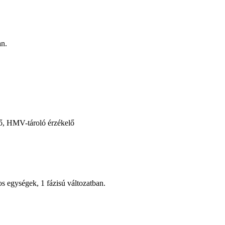
an.
űrő, HMV-tároló érzékelő
s egységek, 1 fázisú változatban.