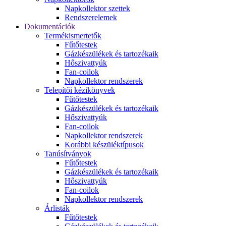
Napkollektor szettek
Rendszerelemek
Dokumentációk
Termékismertetők
Fűtőtestek
Gázkészülékek és tartozékaik
Hőszivattyúk
Fan-coilok
Napkollektor rendszerek
Telepítői kézikönyvek
Fűtőtestek
Gázkészülékek és tartozékaik
Hőszivattyúk
Fan-coilok
Napkollektor rendszerek
Korábbi készüléktípusok
Tanúsítványok
Fűtőtestek
Gázkészülékek és tartozékaik
Hőszivattyúk
Fan-coilok
Napkollektor rendszerek
Árlisták
Fűtőtestek